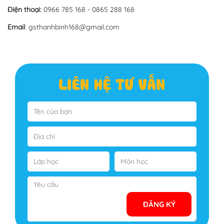
Điện thoại:
0966 785 168 - 0865 288 168
Email
: gsthanhbinh168@gmail.com
LIÊN HỆ TƯ VẤN